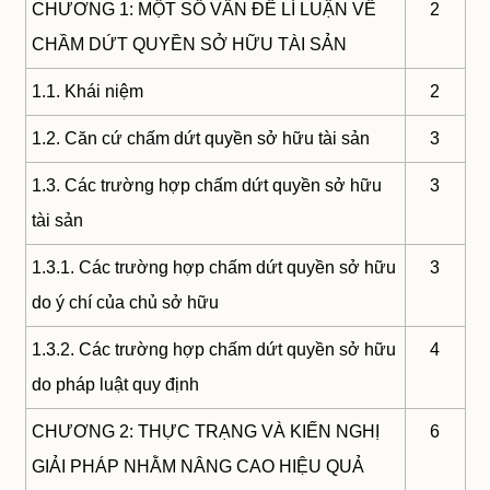
CHƯƠNG 1: MỘT SỐ VẤN ĐỀ LÍ LUẬN VỀ
2
CHẦM DỨT QUYỀN SỞ HỮU TÀI SẢN
1.1. Khái niệm
2
1.2. Căn cứ chấm dứt quyền sở hữu tài sản
3
1.3. Các trường hợp chấm dứt quyền sở hữu
3
tài sản
1.3.1. Các trường hợp chấm dứt quyền sở hữu
3
do ý chí của chủ sở hữu
1.3.2. Các trường hợp chấm dứt quyền sở hữu
4
do pháp luật quy định
CHƯƠNG 2: THỰC TRẠNG VÀ KIẾN NGHỊ
6
GIẢI PHÁP NHẰM NÂNG CAO HIỆU QUẢ