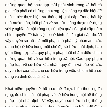
những quan hệ phức tạp mới phát sinh trong xã hội có
giai cấp phải có những phương tiện, công cụ đặc biệt để
nhà nước thực hiện sự thống trị giai cấp. Trong bất kỳ
nhà nước nào, luật pháp về sở hữu cũng được sử dụng
với ý nghĩa là một công cụ có hiệu quả của giai cấp nắm
chính quyền để bảo vệ cơ sở kinh tế của giai cấp đó. Vì
vậy quyền sở hữu là một phạm trù pháp lý phản ánh các
quan hệ sở hữu trong một chế độ sở hữu nhất định, bao
gồm tổng hợp các quy phạm pháp luật nhằm điều chỉnh
những quan hệ về sở hữu trong xã hội. Các quy phạm
pháp luật về sở hữu xác nhận, quy định và bảo vệ các
quyền lợi của các chủ sở hữu trong việc chiếm hữu sử
dụng và định đoạt tài sản.
Khái niệm quyền sở hữu có thể được hiểu theo nghĩa
rộng, đó chính là luật pháp về sở hữu trong một hệ thống
pháp luật nhất định. Vì vậy, quyền sở hữu là hệ thống
các quy phạm pháp luật do nhà nước ban hành để điều