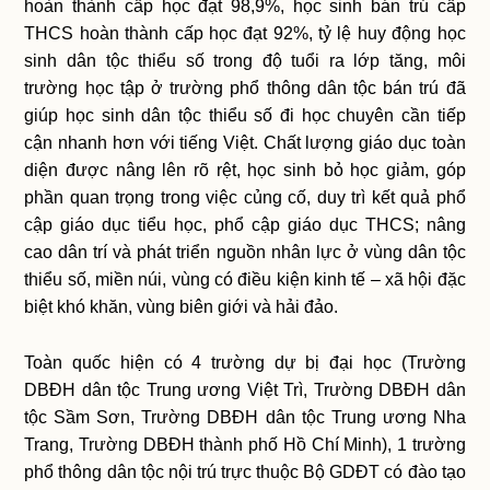
hoàn thành cấp học đạt 98,9%, học sinh bán trú cấp
THCS hoàn thành cấp học đạt 92%, tỷ lệ huy động học
sinh dân tộc thiểu số trong độ tuổi ra lớp tăng, môi
trường học tập ở trường phổ thông dân tộc bán trú đã
giúp học sinh dân tộc thiểu số đi học chuyên cần tiếp
cận nhanh hơn với tiếng Việt. Chất lượng giáo dục toàn
diện được nâng lên rõ rệt, học sinh bỏ học giảm, góp
phần quan trọng trong việc củng cố, duy trì kết quả phổ
cập giáo dục tiểu học, phổ cập giáo dục THCS; nâng
cao dân trí và phát triển nguồn nhân lực ở vùng dân tộc
thiểu số, miền núi, vùng có điều kiện kinh tế – xã hội đặc
biệt khó khăn, vùng biên giới và hải đảo.
Toàn quốc hiện có 4 trường dự bị đại học (Trường
DBĐH dân tộc Trung ương Việt Trì, Trường DBĐH dân
tộc Sầm Sơn, Trường DBĐH dân tộc Trung ương Nha
Trang, Trường DBĐH thành phố Hồ Chí Minh), 1 trường
phổ thông dân tộc nội trú trực thuộc Bộ GDĐT có đào tạo