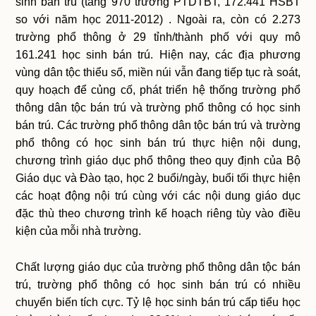
sinh bán trú (tăng 970 trường PTDTBT, 172.441 HSBT
so với năm học 2011-2012) . Ngoài ra, còn có 2.273
trường phổ thông ở 29 tỉnh/thành phố với quy mô
161.241 học sinh bán trú. Hiện nay, các địa phương
vùng dân tộc thiểu số, miền núi vẫn đang tiếp tục rà soát,
quy hoạch để củng cố, phát triển hệ thống trường phổ
thông dân tộc bán trú và trường phổ thông có học sinh
bán trú. Các trường phổ thông dân tộc bán trú và trường
phổ thông có học sinh bán trú thực hiện nội dung,
chương trình giáo dục phổ thông theo quy định của Bộ
Giáo dục và Đào tạo, học 2 buổi/ngày, buổi tối thực hiện
các hoạt động nội trú cùng với các nội dung giáo dục
đặc thù theo chương trình kế hoạch riêng tùy vào điều
kiện của mỗi nhà trường.
Chất lượng giáo dục của trường phổ thông dân tộc bán
trú, trường phổ thông có học sinh bán trú có nhiều
chuyển biến tích cực. Tỷ lệ học sinh bán trú cấp tiểu học