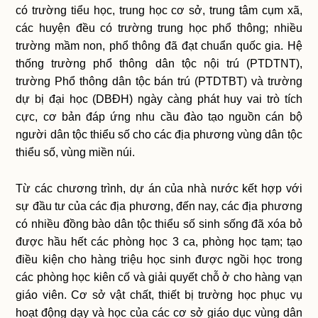
có trường tiểu học, trung học cơ sở, trung tâm cụm xã,
các huyện đều có trường trung học phổ thông; nhiều
trường mầm non, phổ thông đã đạt chuẩn quốc gia. Hệ
thống trường phổ thông dân tộc nội trú (PTDTNT),
trường Phổ thông dân tộc bán trú (PTDTBT) và trường
dự bị đại học (DBĐH) ngày càng phát huy vai trò tích
cực, cơ bản đáp ứng nhu cầu đào tạo nguồn cán bộ
người dân tộc thiểu số cho các địa phương vùng dân tộc
thiểu số, vùng miền núi.
Từ các chương trình, dự án của nhà nước kết hợp với
sự đầu tư của các địa phương, đến nay, các địa phương
có nhiều đồng bào dân tộc thiểu số sinh sống đã xóa bỏ
được hầu hết các phòng học 3 ca, phòng học tạm; tạo
điều kiện cho hàng triệu học sinh được ngồi học trong
các phòng học kiên cố và giải quyết chỗ ở cho hàng vạn
giáo viên. Cơ sở vật chất, thiết bị trường học phục vụ
hoạt động dạy và học của các cơ sở giáo dục vùng dân