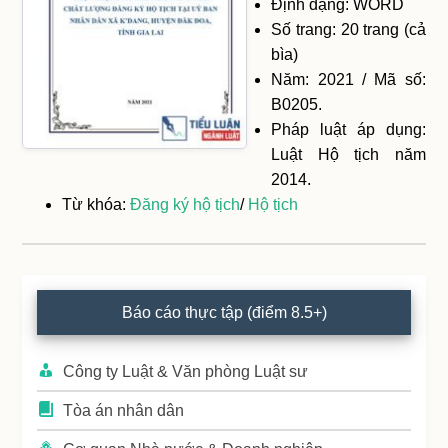
Định dạng: WORD
Số trang: 20 trang (cả
bìa)
Năm: 2021 / Mã số:
B0205.
Pháp luật áp dụng:
Luật Hộ tịch năm
2014.
Từ khóa:
Đăng ký hộ tịch
/
Hộ tịch
Primary
Báo cáo thực tập (điểm 8.5+)
Sidebar
Công ty Luật & Văn phòng Luật sư
Tòa án nhân dân