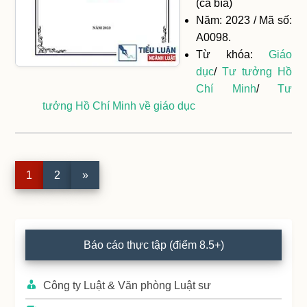
(cả bìa)
Năm: 2023 / Mã số:
A0098.
Từ khóa:
Giáo
dục
/
Tư tưởng Hồ
Chí Minh
/
Tư
tưởng Hồ Chí Minh về giáo dục
Page
1
Page
2
»
Primary
Báo cáo thực tập (điểm 8.5+)
Sidebar
Công ty Luật & Văn phòng Luật sư