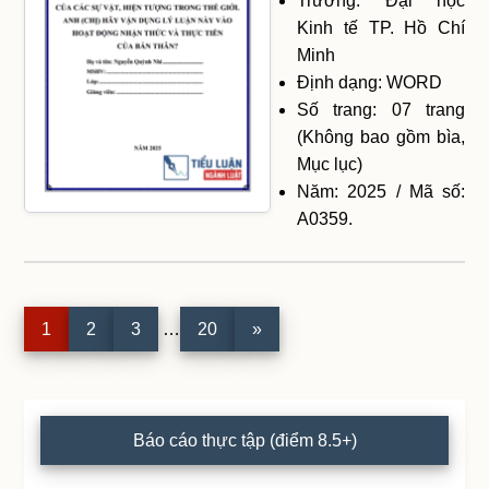
Trường: Đại học
Kinh tế TP. Hồ Chí
Minh
Định dạng: WORD
Số trang: 07 trang
(Không bao gồm bìa,
Mục lục)
Năm: 2025 / Mã số:
A0359.
Interim
Page
1
Page
2
Page
3
…
Page
20
»
pages
omitted
Primary
Báo cáo thực tập (điểm 8.5+)
Sidebar