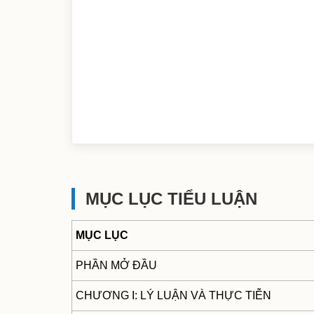
MỤC LỤC TIỂU LUẬN
MỤC LỤC
PHẦN MỞ ĐẦU
CHƯƠNG I: LÝ LUẬN VÀ THỰC TIỄN