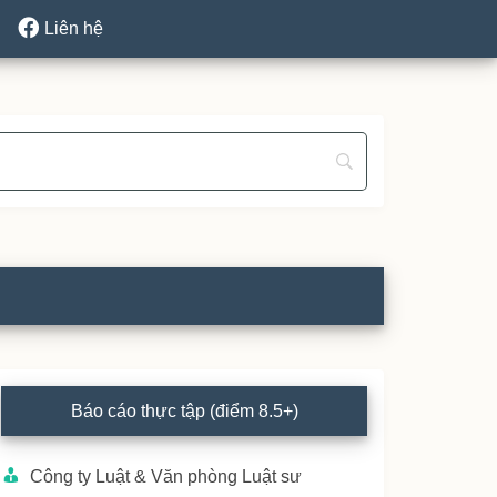
Liên hệ
rimary
Báo cáo thực tập (điểm 8.5+)
idebar
Công ty Luật & Văn phòng Luật sư