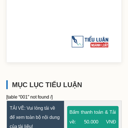
MỤC LỤC TIỂU LUẬN
[table “001” not found /]
TẢI VỀ: Vui lòng tải về
Bấm thanh toán & Tải
để xem toàn bộ nội dung
về: 50.000 VNĐ
của tài liệu!