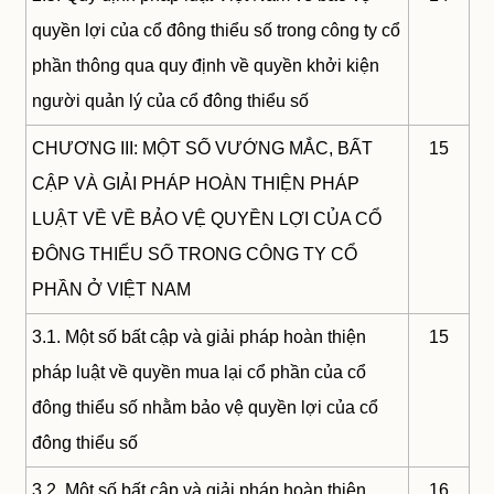
quyền lợi của cổ đông thiểu số trong công ty cổ
phần thông qua quy định về quyền khởi kiện
người quản lý của cổ đông thiểu số
CHƯƠNG III: MỘT SỐ VƯỚNG MẮC, BẤT
15
CẬP VÀ GIẢI PHÁP HOÀN THIỆN PHÁP
LUẬT VỀ VỀ BẢO VỆ QUYỀN LỢI CỦA CỔ
ĐÔNG THIỂU SỐ TRONG CÔNG TY CỔ
PHẦN Ở VIỆT NAM
3.1. Một số bất cập và giải pháp hoàn thiện
15
pháp luật về quyền mua lại cổ phần của cổ
đông thiểu số nhằm bảo vệ quyền lợi của cổ
đông thiểu số
3.2. Một số bất cập và giải pháp hoàn thiện
16