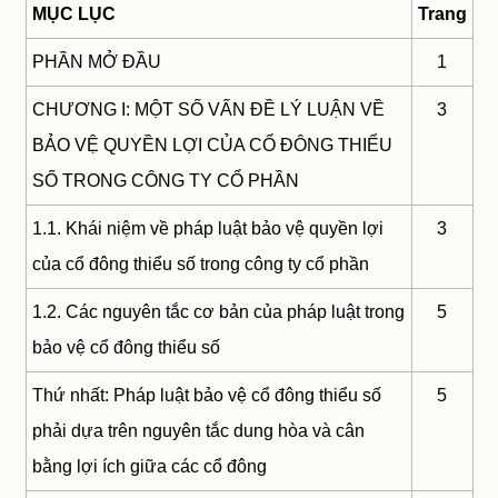
MỤC LỤC
Trang
PHẦN MỞ ĐẦU
1
CHƯƠNG I: MỘT SỐ VẤN ĐỀ LÝ LUẬN VỀ
3
BẢO VỆ QUYỀN LỢI CỦA CỔ ĐÔNG THIỂU
SỐ TRONG CÔNG TY CỔ PHẦN
1.1. Khái niệm về pháp luật bảo vệ quyền lợi
3
của cổ đông thiểu số trong công ty cổ phần
1.2. Các nguyên tắc cơ bản của pháp luật trong
5
bảo vệ cổ đông thiểu số
Thứ nhất: Pháp luật bảo vệ cổ đông thiểu số
5
phải dựa trên nguyên tắc dung hòa và cân
bằng lợi ích giữa các cổ đông