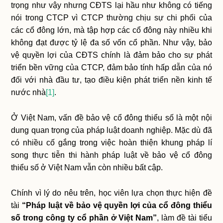
trọng như vậy nhưng CĐTS lại hầu như không có tiếng
nói trong CTCP vì CTCP thường chịu sự chi phối của
các cổ đông lớn, mà tập hợp các cổ đông này nhiều khi
không đạt được tỷ lệ đa số vốn cổ phần. Như vậy, bảo
vệ quyền lợi của CĐTS chính là đảm bảo cho sự phát
triển bền vững của CTCP, đảm bảo tính hấp dẫn của nó
đối với nhà đầu tư, tạo điều kiện phát triển nền kinh tế
nước nhà
[1]
.
Ở Việt Nam, vấn đề bảo vệ cổ đông thiểu số là một nội
dung quan trọng của pháp luật doanh nghiệp. Mặc dù đã
có nhiều cố gắng trong việc hoàn thiện khung pháp lí
song thực tiễn thi hành pháp luật về bảo vệ cổ đông
thiểu số ở Việt Nam vẫn còn nhiều bất cập.
Chính vì lý do nêu trên, học viên lựa chọn thực hiện đề
tài
“Pháp luật về bảo vệ quyền lợi của cổ đông thiểu
số trong công ty cổ phần ở Việt Nam”
, làm đề tài tiểu