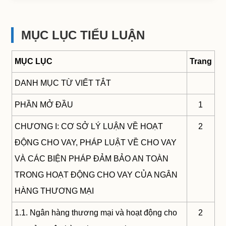
MỤC LỤC TIỂU LUẬN
MỤC LỤC
Trang
DANH MỤC TỪ VIẾT TẮT
PHẦN MỞ ĐẦU
1
CHƯƠNG I: CƠ SỞ LÝ LUẬN VỀ HOẠT
2
ĐỘNG CHO VAY, PHÁP LUẬT VỀ CHO VAY
VÀ CÁC BIỆN PHÁP ĐẢM BẢO AN TOÀN
TRONG HOẠT ĐỘNG CHO VAY CỦA NGÂN
HÀNG THƯƠNG MẠI
1.1. Ngân hàng thương mại và hoạt động cho
2