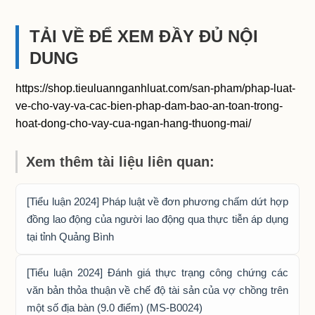
TẢI VỀ ĐỂ XEM ĐẦY ĐỦ NỘI
DUNG
https://shop.tieuluannganhluat.com/san-pham/phap-luat-
ve-cho-vay-va-cac-bien-phap-dam-bao-an-toan-trong-
hoat-dong-cho-vay-cua-ngan-hang-thuong-mai/
Xem thêm tài liệu liên quan:
[Tiểu luận 2024] Pháp luật về đơn phương chấm dứt hợp
đồng lao động của người lao động qua thực tiễn áp dụng
tại tỉnh Quảng Bình
[Tiểu luận 2024] Đánh giá thực trạng công chứng các
văn bản thỏa thuận về chế độ tài sản của vợ chồng trên
một số địa bàn (9.0 điểm) (MS-B0024)