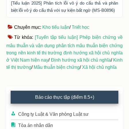
[Tiểu luận 2025] Phân tích lỗi vô ý do cẩu thả và phân
biệt lỗi vô ý do cẩu thả với sự kiện bất ngờ (MS-B0896)
Chuyên mục:
Kho tiểu luận
/
Triết học
Từ khóa:
[Tuyển tập tiểu luận] Phép biện chứng về
mâu thuẫn và vận dụng phân tích mâu thuẫn biện chứng
trong nền kinh tế thị trường định hướng xã hội chủ nghĩa
ở Việt Nam hiện nay
/
Định hướng xã hội chủ nghĩa
/
Kinh
tế thị trường
/
Mâu thuẫn biện chứng
/
Xã hội chủ nghĩa
Primary
Báo cáo thực tập (điểm 8.5+)
Sidebar
Công ty Luật & Văn phòng Luật sư
Tòa án nhân dân