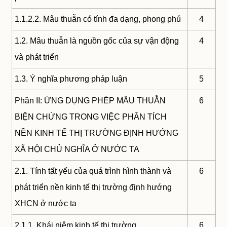
1.1.2.2. Mâu thuẫn có tính đa dạng, phong phú
4
1.2. Mâu thuẫn là nguồn gốc của sự vận động
4
và phát triển
1.3. Ý nghĩa phương pháp luận
5
Phần II: ỨNG DỤNG PHÉP MÂU THUẪN
6
BIỆN CHỨNG TRONG VIỆC PHÂN TÍCH
NỀN KINH TẾ THỊ TRƯỜNG ĐỊNH HƯỚNG
XÃ HỘI CHỦ NGHĨA Ở NƯỚC TA
2.1. Tính tất yếu của quá trình hình thành và
6
phát triển nền kinh tế thị trường định hướng
XHCN ở nước ta
2.1.1. Khái niệm kinh tế thị trường
6