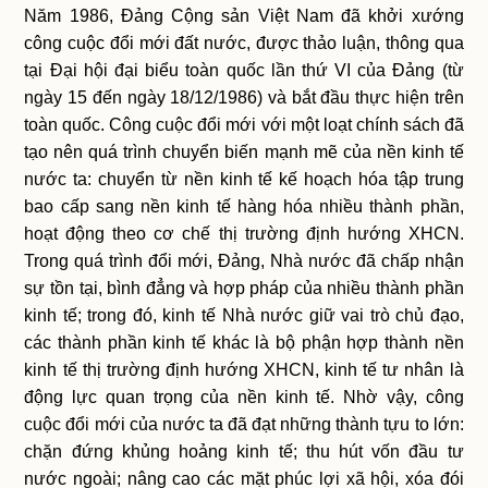
Năm 1986, Đảng Cộng sản Việt Nam đã khởi xướng
công cuộc đổi mới đất nước, được thảo luận, thông qua
tại Đại hội đại biểu toàn quốc lần thứ VI của Đảng (từ
ngày 15 đến ngày 18/12/1986) và bắt đầu thực hiện trên
toàn quốc. Công cuộc đổi mới với một loạt chính sách đã
tạo nên quá trình chuyển biến mạnh mẽ của nền kinh tế
nước ta: chuyển từ nền kinh tế kế hoạch hóa tập trung
bao cấp sang nền kinh tế hàng hóa nhiều thành phần,
hoạt động theo cơ chế thị trường định hướng XHCN.
Trong quá trình đổi mới, Đảng, Nhà nước đã chấp nhận
sự tồn tại, bình đẳng và hợp pháp của nhiều thành phần
kinh tế; trong đó, kinh tế Nhà nước giữ vai trò chủ đạo,
các thành phần kinh tế khác là bộ phận hợp thành nền
kinh tế thị trường định hướng XHCN, kinh tế tư nhân là
động lực quan trọng của nền kinh tế. Nhờ vậy, công
cuộc đổi mới của nước ta đã đạt những thành tựu to lớn:
chặn đứng khủng hoảng kinh tế; thu hút vốn đầu tư
nước ngoài; nâng cao các mặt phúc lợi xã hội, xóa đói