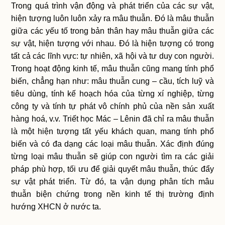
Trong quá trình vận động và phát triển của các sự vật,
hiện tượng luôn luôn xảy ra mâu thuẫn. Đó là mâu thuẫn
giữa các yếu tố trong bản thân hay mâu thuẫn giữa các
sự vật, hiện tượng với nhau. Đó là hiện tượng có trong
tất cả các lĩnh vực: tự nhiên, xã hội và tư duy con người.
Trong hoạt động kinh tế, mâu thuẫn cũng mang tính phổ
biến, chẳng hạn như: mâu thuẫn cung – cầu, tích luỹ và
tiêu dùng, tính kế hoạch hóa của từng xí nghiệp, từng
công ty và tính tự phát vô chính phủ của nền sản xuất
hàng hoá, v.v. Triết học Mác – Lênin đã chỉ ra mâu thuẫn
là một hiện tượng tất yếu khách quan, mang tính phổ
biến và có đa dạng các loại mâu thuẫn. Xác định đúng
từng loại mâu thuẫn sẽ giúp con người tìm ra các giải
pháp phù hợp, tối ưu để giải quyết mâu thuẫn, thúc đẩy
sự vật phát triển. Từ đó, ta vận dụng phân tích mâu
thuẫn biện chứng trong nền kinh tế thị trường định
hướng XHCN ở nước ta.