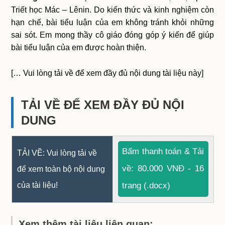
Triết học Mác – Lênin. Do kiến thức và kinh nghiệm còn
hạn chế, bài tiểu luận của em không tránh khỏi những
sai sót. Em mong thầy cô giáo đóng góp ý kiến để giúp
bài tiểu luận của em được hoàn thiện.
[… Vui lòng tải về để xem đầy đủ nội dung tài liệu này]
TẢI VỀ ĐỂ XEM ĐẦY ĐỦ NỘI
DUNG
Bấm thanh toán & Tải
TẢI VỀ: Vui lòng tải về
về: 80.000 VNĐ - 16
để xem toàn bộ nội dung
của tài liệu!
trang (.docx)
Xem thêm tài liệu liên quan: