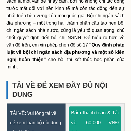
sách là một vấn đề nhạy cảm, bởi nó không chỉ tác động
trước mắt đối với nền kinh tế mà còn tác động đến sự
phát triển bền vững của mỗi quốc gia. Bội chi ngân sách
địa phương – một trong hai thành phần cấu tạo nên bội
chi ngân sách nhà nước, cũng là yếu tố quan trọng, chủ
chốt quyết định đến bội chi NSNN. Để hiểu rõ hơn về
vấn đề trên, em xin phép chọn đề số 17
“Quy định pháp
luật về bội chi ngân sách địa phương và một số kiến
nghị hoàn thiện”
cho bài thi kết thúc học phần của
mình.
TẢI VỀ ĐỂ XEM ĐẦY ĐỦ NỘI
DUNG
Bấm thanh toán & Tải
TẢI VỀ: Vui lòng tải về
về: 60.000 VNĐ
để xem toàn bộ nội dung