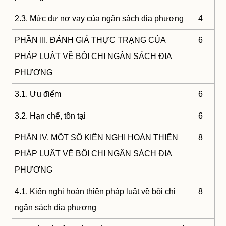
2.3. Mức dư nợ vay của ngân sách địa phương
4
PHẦN III. ĐÁNH GIÁ THỰC TRẠNG CỦA
6
PHÁP LUẬT VỀ BỘI CHI NGÂN SÁCH ĐỊA
PHƯƠNG
3.1. Ưu điểm
6
3.2. Hạn chế, tồn tại
6
PHẦN IV. MỘT SỐ KIẾN NGHỊ HOÀN THIỆN
8
PHÁP LUẬT VỀ BỘI CHI NGÂN SÁCH ĐỊA
PHƯƠNG
4.1. Kiến nghị hoàn thiện pháp luật về bội chi
8
ngân sách địa phương