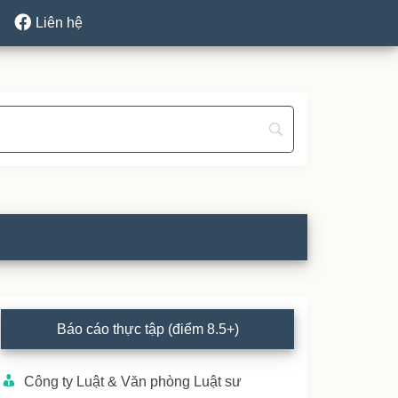
Liên hệ
rimary
Báo cáo thực tập (điểm 8.5+)
idebar
Công ty Luật & Văn phòng Luật sư