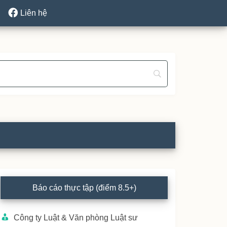
Liên hệ
rimary
Báo cáo thực tập (điểm 8.5+)
idebar
Công ty Luật & Văn phòng Luật sư