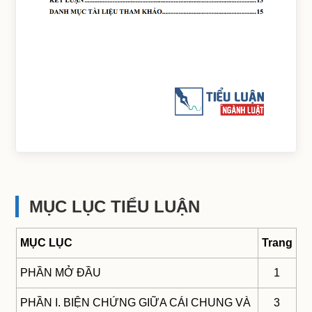
MỤC LỤC TIỂU LUẬN
MỤC LỤC
Trang
PHẦN MỞ ĐẦU
1
PHẦN I. BIỆN CHỨNG GIỮA CÁI CHUNG VÀ
3