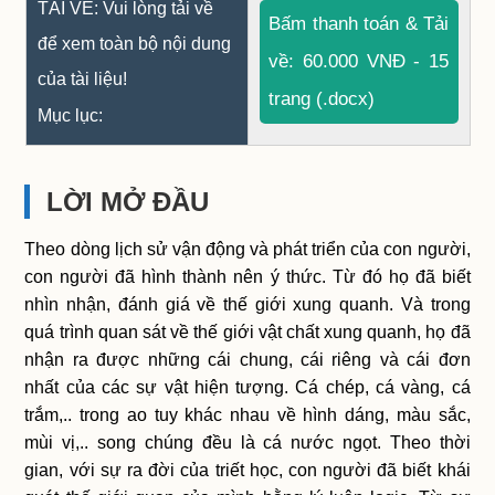
TẢI VỀ: Vui lòng tải về
Bấm thanh toán & Tải
để xem toàn bộ nội dung
về: 60.000 VNĐ - 15
của tài liệu!
trang (.docx)
Mục lục:
LỜI MỞ ĐẦU
Theo dòng lịch sử vận động và phát triển của con người,
con người đã hình thành nên ý thức. Từ đó họ đã biết
nhìn nhận, đánh giá về thế giới xung quanh. Và trong
quá trình quan sát về thế giới vật chất xung quanh, họ đã
nhận ra được những cái chung, cái riêng và cái đơn
nhất của các sự vật hiện tượng. Cá chép, cá vàng, cá
trắm,.. trong ao tuy khác nhau về hình dáng, màu sắc,
mùi vị,.. song chúng đều là cá nước ngọt. Theo thời
gian, với sự ra đời của triết học, con người đã biết khái