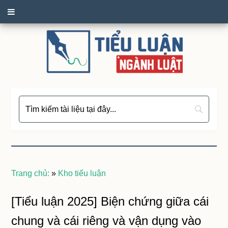
Trang chủ:
»
Kho tiểu luận
[Tiểu luận 2025] Biện chứng giữa cái
chung và cái riêng và vận dụng vào