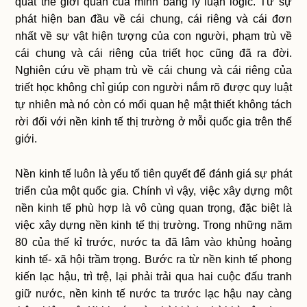
quát thế giới quan của mình bằng lý luận logic. Từ sự
phát hiện ban đầu về cái chung, cái riêng và cái đơn
nhất về sự vật hiện tượng của con người, phạm trù về
cái chung và cái riêng của triết học cũng đã ra đời.
Nghiên cứu về phạm trù về cái chung và cái riêng của
triết học không chỉ giúp con người nắm rõ được quy luật
tự nhiên mà nó còn có mối quan hệ mật thiết không tách
rời đối với nền kinh tế thị trường ở mỗi quốc gia trên thế
giới.
Nền kinh tế luôn là yếu tố tiên quyết để đánh giá sự phát
triển của một quốc gia. Chính vì vậy, việc xây dựng một
nền kinh tế phù hợp là vô cùng quan trọng, đặc biệt là
việc xây dựng nền kinh tế thị trường. Trong những năm
80 của thế kỉ trước, nước ta đã lâm vào khủng hoảng
kinh tế- xã hội trầm trọng. Bước ra từ nền kinh tế phong
kiến lạc hậu, trì trệ, lại phải trải qua hai cuộc đấu tranh
giữ nước, nền kinh tế nước ta trước lạc hậu nay càng