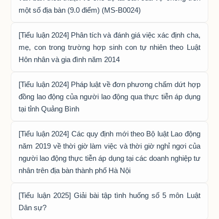
một số địa bàn (9.0 điểm) (MS-B0024)
[Tiểu luận 2024] Phân tích và đánh giá việc xác định cha,
mẹ, con trong trường hợp sinh con tự nhiên theo Luật
Hôn nhân và gia đình năm 2014
[Tiểu luận 2024] Pháp luật về đơn phương chấm dứt hợp
đồng lao động của người lao động qua thực tiễn áp dụng
tại tỉnh Quảng Bình
[Tiểu luận 2024] Các quy định mới theo Bộ luật Lao động
năm 2019 về thời giờ làm việc và thời giờ nghỉ ngơi của
người lao động thực tiễn áp dụng tại các doanh nghiệp tư
nhân trên địa bàn thành phố Hà Nội
[Tiểu luận 2025] Giải bài tập tình huống số 5 môn Luật
Dân sự?