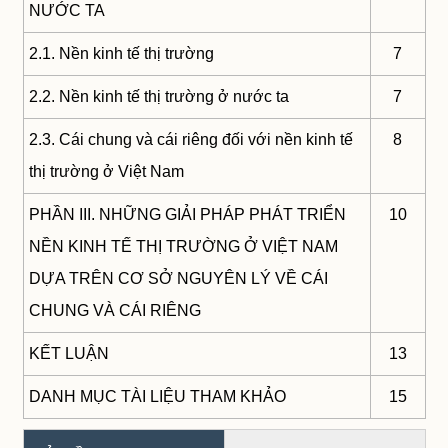
NƯỚC TA
2.1. Nền kinh tế thị trường
7
2.2. Nền kinh tế thị trường ở nước ta
7
2.3. Cái chung và cái riêng đối với nền kinh tế
8
thị trường ở Việt Nam
PHẦN III. NHỮNG GIẢI PHÁP PHÁT TRIỂN
10
NỀN KINH TẾ THỊ TRƯỜNG Ở VIỆT NAM
DỰA TRÊN CƠ SỞ NGUYÊN LÝ VỀ CÁI
CHUNG VÀ CÁI RIÊNG
KẾT LUẬN
13
DANH MỤC TÀI LIỆU THAM KHẢO
15