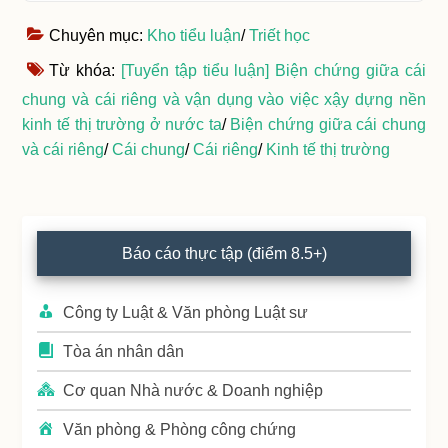
Chuyên mục:
Kho tiểu luận
/
Triết học
Từ khóa:
[Tuyển tập tiểu luận] Biện chứng giữa cái
chung và cái riêng và vận dụng vào việc xậy dựng nền
kinh tế thị trường ở nước ta
/
Biện chứng giữa cái chung
và cái riêng
/
Cái chung
/
Cái riêng
/
Kinh tế thị trường
Primary
Báo cáo thực tập (điểm 8.5+)
Sidebar
Công ty Luật & Văn phòng Luật sư
Tòa án nhân dân
Cơ quan Nhà nước & Doanh nghiệp
Văn phòng & Phòng công chứng