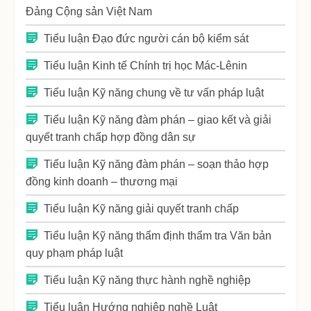
Đảng Cộng sản Việt Nam
Tiểu luận Đạo đức người cán bộ kiểm sát
Tiểu luận Kinh tế Chính trị học Mác-Lênin
Tiểu luận Kỹ năng chung về tư vấn pháp luật
Tiểu luận Kỹ năng đàm phán – giao kết và giải
quyết tranh chấp hợp đồng dân sự
Tiểu luận Kỹ năng đàm phán – soạn thảo hợp
đồng kinh doanh – thương mại
Tiểu luận Kỹ năng giải quyết tranh chấp
Tiểu luận Kỹ năng thẩm định thẩm tra Văn bản
quy phạm pháp luật
Tiểu luận Kỹ năng thực hành nghề nghiệp
Tiểu luận Hướng nghiệp nghề Luật