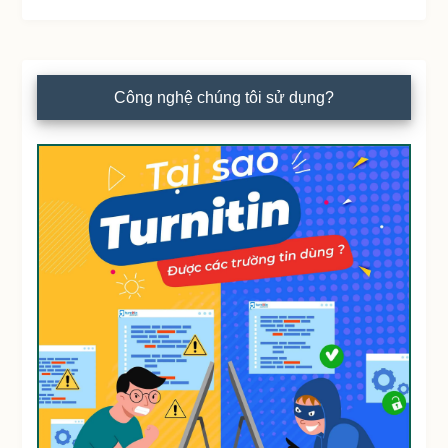
Công nghệ chúng tôi sử dụng?