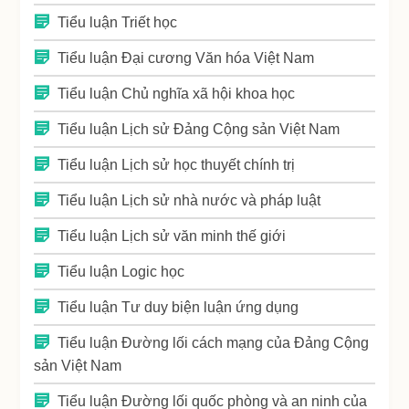
Tiểu luận Triết học
Tiểu luận Đại cương Văn hóa Việt Nam
Tiểu luận Chủ nghĩa xã hội khoa học
Tiểu luận Lịch sử Đảng Cộng sản Việt Nam
Tiểu luận Lịch sử học thuyết chính trị
Tiểu luận Lịch sử nhà nước và pháp luật
Tiểu luận Lịch sử văn minh thế giới
Tiểu luận Logic học
Tiểu luận Tư duy biện luận ứng dụng
Tiểu luận Đường lối cách mạng của Đảng Cộng
sản Việt Nam
Tiểu luận Đường lối quốc phòng và an ninh của