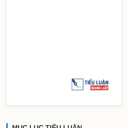
MỤC LỤC TIỂU LUẬN