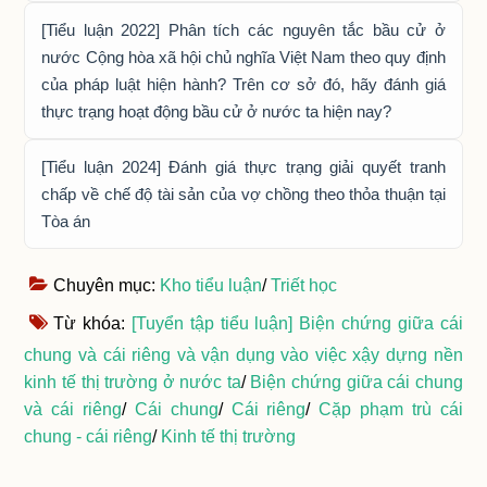
[Tiểu luận 2022] Phân tích các nguyên tắc bầu cử ở
nước Cộng hòa xã hội chủ nghĩa Việt Nam theo quy định
của pháp luật hiện hành? Trên cơ sở đó, hãy đánh giá
thực trạng hoạt động bầu cử ở nước ta hiện nay?
[Tiểu luận 2024] Đánh giá thực trạng giải quyết tranh
chấp về chế độ tài sản của vợ chồng theo thỏa thuận tại
Tòa án
Chuyên mục:
Kho tiểu luận
/
Triết học
Từ khóa:
[Tuyển tập tiểu luận] Biện chứng giữa cái
chung và cái riêng và vận dụng vào việc xậy dựng nền
kinh tế thị trường ở nước ta
/
Biện chứng giữa cái chung
và cái riêng
/
Cái chung
/
Cái riêng
/
Cặp phạm trù cái
chung - cái riêng
/
Kinh tế thị trường