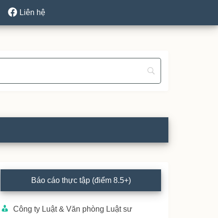
Liên hệ
rimary
Báo cáo thực tập (điểm 8.5+)
idebar
Công ty Luật & Văn phòng Luật sư