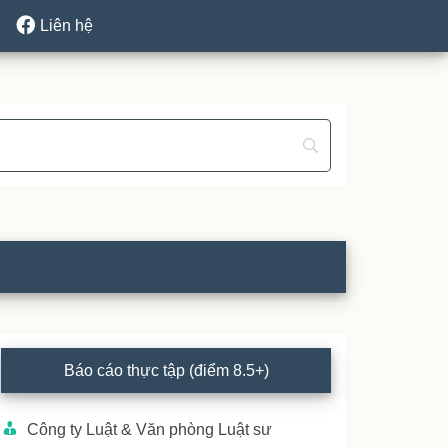
Liên hệ
rimary
Báo cáo thực tập (điểm 8.5+)
idebar
Công ty Luật & Văn phòng Luật sư