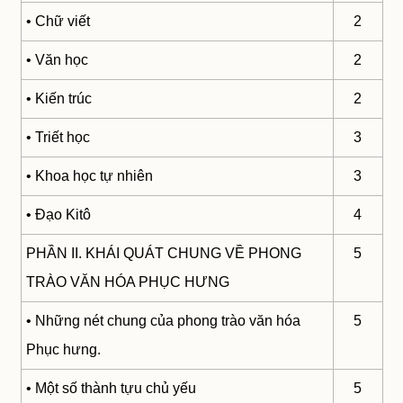
• Chữ viết
2
• Văn học
2
• Kiến trúc
2
• Triết học
3
• Khoa học tự nhiên
3
• Đạo Kitô
4
PHẦN II. KHÁI QUÁT CHUNG VỀ PHONG
5
TRÀO VĂN HÓA PHỤC HƯNG
• Những nét chung của phong trào văn hóa
5
Phục hưng.
• Một số thành tựu chủ yếu
5