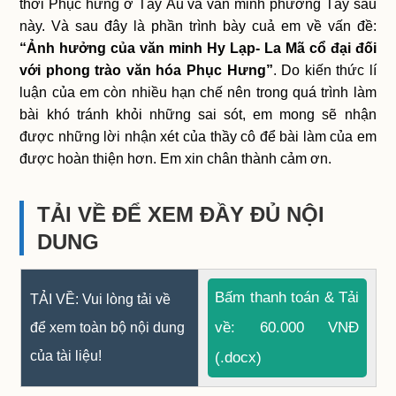
thời Phục hưng ở Tây Âu và văn minh phương Tây sau
này. Và sau đây là phần trình bày cuả em về vấn đề:
“Ảnh hưởng của văn minh Hy Lạp- La Mã cổ đại đối
với phong trào văn hóa Phục Hưng”
. Do kiến thức lí
luận của em còn nhiều hạn chế nên trong quá trình làm
bài khó tránh khỏi những sai sót, em mong sẽ nhận
được những lời nhận xét của thầy cô để bài làm của em
được hoàn thiện hơn. Em xin chân thành cảm ơn.
TẢI VỀ ĐỂ XEM ĐẦY ĐỦ NỘI
DUNG
Bấm thanh toán & Tải
TẢI VỀ: Vui lòng tải về
về: 60.000 VNĐ
để xem toàn bộ nội dung
của tài liệu!
(.docx)