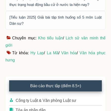
thực trạng hoạt động bầu cử ở nước ta hiện nay?
[Tiểu luận 2025] Giải bài tập tình huống số 5 môn Luật
Dân sự?
Chuyên mục:
Kho tiểu luận
/
Lịch sử văn minh thế
giới
Từ khóa:
Hy Lạp
/
La Mã
/
Văn hóa
/
Văn hóa phục
hưng
Primary
Báo cáo thực tập (điểm 8.5+)
Sidebar
Công ty Luật & Văn phòng Luật sư
Tòa án nhân dân