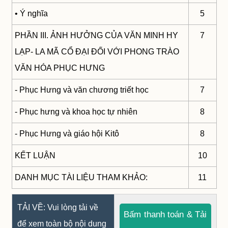
• Ý nghĩa
5
PHẦN III. ẢNH HƯỞNG CỦA VĂN MINH HY
7
LẠP- LA MÃ CỔ ĐẠI ĐỐI VỚI PHONG TRÀO
VĂN HÓA PHỤC HƯNG
- Phục Hưng và văn chương triết học
7
- Phục hưng và khoa học tự nhiên
8
- Phục Hưng và giáo hội Kitô
8
KẾT LUẬN
10
DANH MỤC TÀI LIỆU THAM KHẢO:
11
TẢI VỀ: Vui lòng tải về
Bấm thanh toán & Tải
để xem toàn bộ nội dung