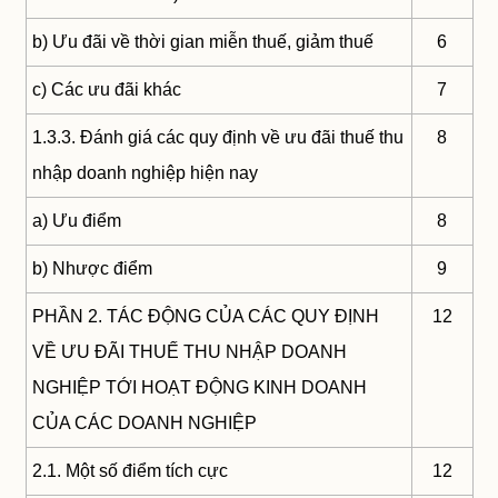
b) Ưu đãi về thời gian miễn thuế, giảm thuế
6
c) Các ưu đãi khác
7
1.3.3. Đánh giá các quy định về ưu đãi thuế thu
8
nhập doanh nghiệp hiện nay
a) Ưu điểm
8
b) Nhược điểm
9
PHẦN 2. TÁC ĐỘNG CỦA CÁC QUY ĐỊNH
12
VỀ ƯU ĐÃI THUẾ THU NHẬP DOANH
NGHIỆP TỚI HOẠT ĐỘNG KINH DOANH
CỦA CÁC DOANH NGHIỆP
2.1. Một số điểm tích cực
12