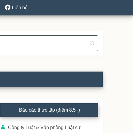
Liên hệ
rimary
Báo cáo thực tập (điểm 8.5+)
idebar
Công ty Luật & Văn phòng Luật sư