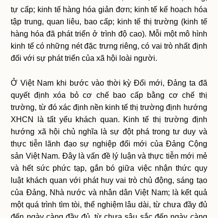
tự cấp; kinh tế hàng hóa giản đơn; kinh tế kế hoạch hóa
tập trung, quan liêu, bao cấp; kinh tế thị trường (kinh tế
hàng hóa đã phát triển ở trình độ cao). Mỗi một mô hình
kinh tế có những nét đặc trưng riêng, có vai trò nhất định
đối với sự phát triển của xã hội loài người.
Ở Việt Nam khi bước vào thời kỳ Đổi mới, Đảng ta đã
quyết định xóa bỏ cơ chế bao cấp bằng cơ chế thị
trường, từ đó xác định nền kinh tế thị trường định hướng
XHCN là tất yếu khách quan. Kinh tế thị trường định
hướng xã hội chủ nghĩa là sự đột phá trong tư duy và
thực tiễn lãnh đạo sự nghiệp đổi mới của Đảng Cộng
sản Việt Nam. Đây là vấn đề lý luận và thực tiễn mới mẻ
và hết sức phức tạp, gắn bó giữa việc nhận thức quy
luật khách quan với phát huy vai trò chủ động, sáng tạo
của Đảng, Nhà nước và nhân dân Việt Nam; là kết quả
một quá trình tìm tòi, thể nghiệm lâu dài, từ chưa đầy đủ
đến ngày càng đầy đủ, từ chưa sâu sắc đến ngày càng