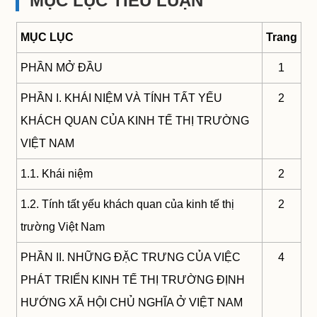
MỤC LỤC TIỂU LUẬN
MỤC LỤC
Trang
PHẦN MỞ ĐẦU
1
PHẦN I. KHÁI NIỆM VÀ TÍNH TẤT YẾU
2
KHÁCH QUAN CỦA KINH TẾ THỊ TRƯỜNG
VIỆT NAM
1.1. Khái niệm
2
1.2. Tính tất yếu khách quan của kinh tế thị
2
trường Việt Nam
PHẦN II. NHỮNG ĐẶC TRƯNG CỦA VIỆC
4
PHÁT TRIỂN KINH TẾ THỊ TRƯỜNG ĐỊNH
HƯỚNG XÃ HỘI CHỦ NGHĨA Ở VIỆT NAM