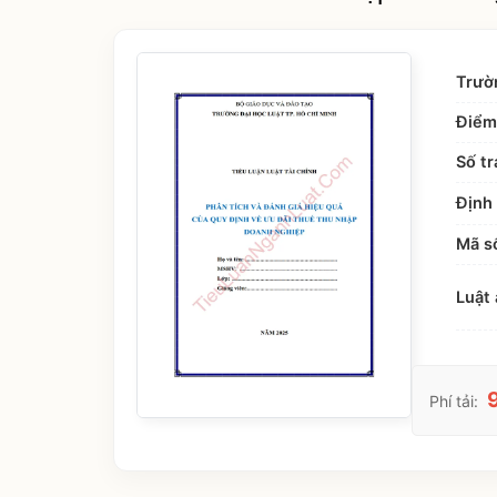
Trườ
Điểm
Số tr
Định 
Mã s
Luật 
Phí tải: