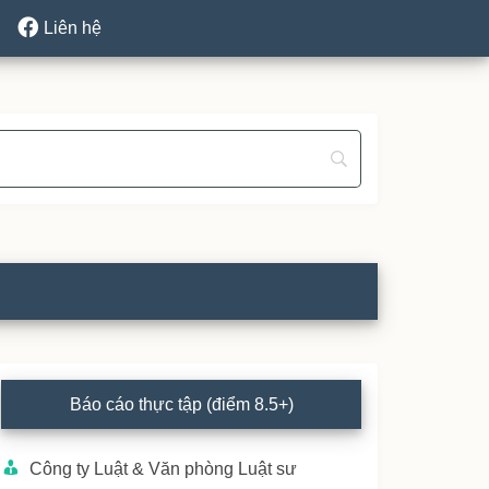
Liên hệ
rimary
Báo cáo thực tập (điểm 8.5+)
idebar
Công ty Luật & Văn phòng Luật sư