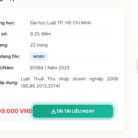
ng học:
Đại học Luật TP. Hồ Chí Minh
 số:
9.25 điểm
ang:
22 trang
dạng file:
WORD
ố/Năm:
B1068 | Năm 2025
Luật Thuế Thu nhập doanh nghiệp 2008
áp dụng:
(SĐ,BS 2013,2014)
99.000 VNĐ
TẢI TÀI LIỆU NGAY