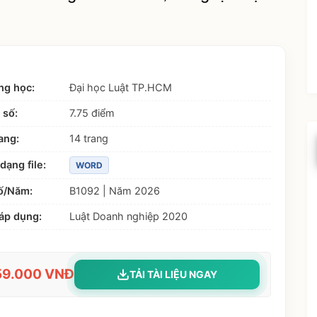
ng học:
Đại học Luật TP.HCM
 số:
7.75 điểm
ang:
14 trang
dạng file:
WORD
ố/Năm:
B1092 | Năm 2026
áp dụng:
Luật Doanh nghiệp 2020
59.000 VNĐ
TẢI TÀI LIỆU NGAY