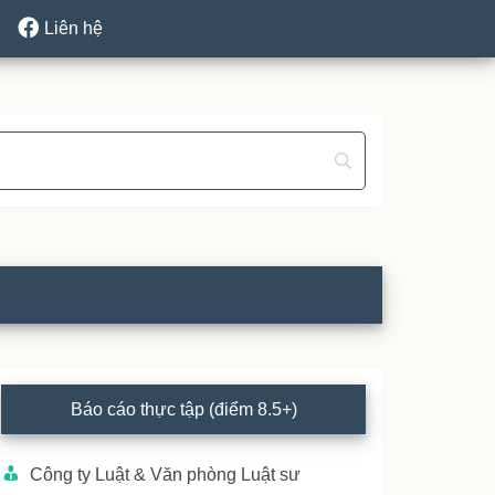
Liên hệ
rimary
Báo cáo thực tập (điểm 8.5+)
idebar
Công ty Luật & Văn phòng Luật sư