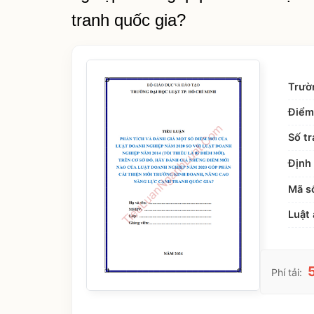
tranh quốc gia?
Trườ
Điểm
Số tr
Định 
Mã s
Luật 
Phí tải: