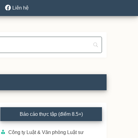
Liên hệ
rimary
Báo cáo thực tập (điểm 8.5+)
idebar
Công ty Luật & Văn phòng Luật sư