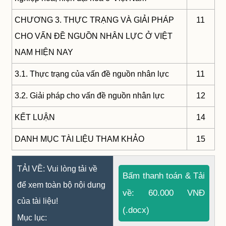
CHƯƠNG 3. THỰC TRẠNG VÀ GIẢI PHÁP
11
CHO VẤN ĐỀ NGUỒN NHÂN LỰC Ở VIỆT
NAM HIỆN NAY
3.1. Thực trạng của vấn đề nguồn nhân lực
11
3.2. Giải pháp cho vấn đề nguồn nhân lực
12
KẾT LUẬN
14
DANH MỤC TÀI LIỆU THAM KHẢO
15
TẢI VỀ: Vui lòng tải về
Bấm thanh toán & Tải
để xem toàn bộ nội dung
về: 60.000 VNĐ
của tài liệu!
(.docx)
Mục lục: