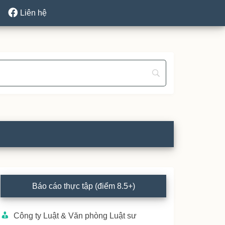
Liên hệ
rimary
Báo cáo thực tập (điểm 8.5+)
idebar
Công ty Luật & Văn phòng Luật sư