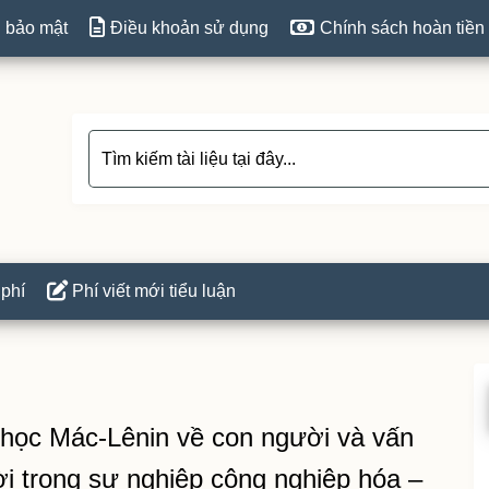
 bảo mật
Điều khoản sử dụng
Chính sách hoàn tiền
 phí
Phí viết mới tiểu luận
P
S
t học Mác-Lênin về con người và vấn
i trong sự nghiệp công nghiệp hóa –