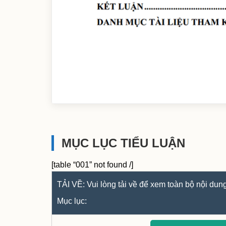
MỤC LỤC TIỂU LUẬN
[table “001” not found /]
TẢI VỀ: Vui lòng tải về để xem toàn bộ nội dung 
Mục lục: