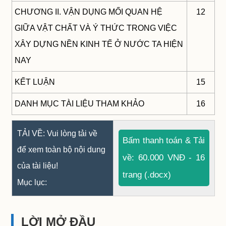
CHƯƠNG II. VẬN DỤNG MỐI QUAN HỆ
12
GIỮA VẬT CHẤT VÀ Ý THỨC TRONG VIỆC
XÂY DỰNG NỀN KINH TẾ Ở NƯỚC TA HIỆN
NAY
KẾT LUẬN
15
DANH MỤC TÀI LIỆU THAM KHẢO
16
TẢI VỀ: Vui lòng tải về
Bấm thanh toán & Tải
để xem toàn bộ nội dung
về: 60.000 VNĐ - 16
của tài liệu!
trang (.docx)
Mục lục:
LỜI MỞ ĐẦU