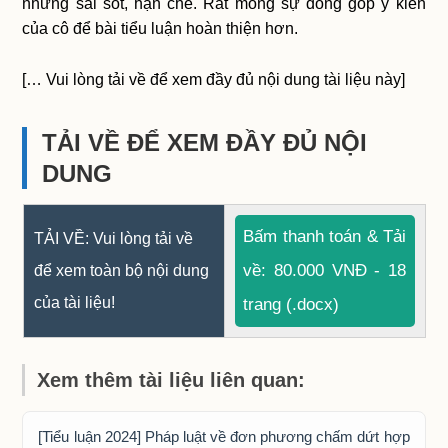
những sai sót, hạn chế. Rất mong sự đóng góp ý kiến
của cô để bài tiểu luận hoàn thiện hơn.
[… Vui lòng tải về để xem đầy đủ nội dung tài liệu này]
TẢI VỀ ĐỂ XEM ĐẦY ĐỦ NỘI
DUNG
Bấm thanh toán & Tải
TẢI VỀ: Vui lòng tải về
về: 80.000 VNĐ - 18
để xem toàn bộ nội dung
của tài liệu!
trang (.docx)
Xem thêm tài liệu liên quan:
[Tiểu luận 2024] Pháp luật về đơn phương chấm dứt hợp