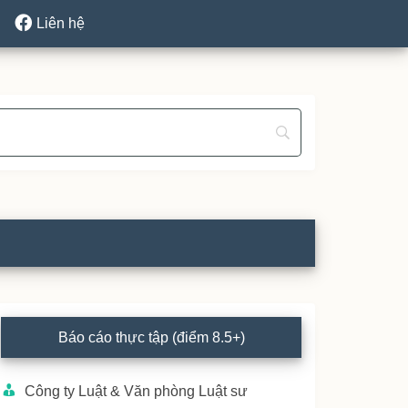
Liên hệ
rimary
Báo cáo thực tập (điểm 8.5+)
idebar
Công ty Luật & Văn phòng Luật sư