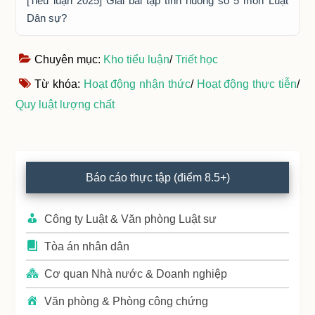
[Tiểu luận 2025] Giải bài tập tình huống số 5 môn Luật
Dân sự?
Chuyên mục:
Kho tiểu luận
/
Triết học
Từ khóa:
Hoạt động nhận thức
/
Hoạt động thực tiễn
/
Quy luật lượng chất
Primary
Báo cáo thực tập (điểm 8.5+)
Sidebar
Công ty Luật & Văn phòng Luật sư
Tòa án nhân dân
Cơ quan Nhà nước & Doanh nghiệp
Văn phòng & Phòng công chứng