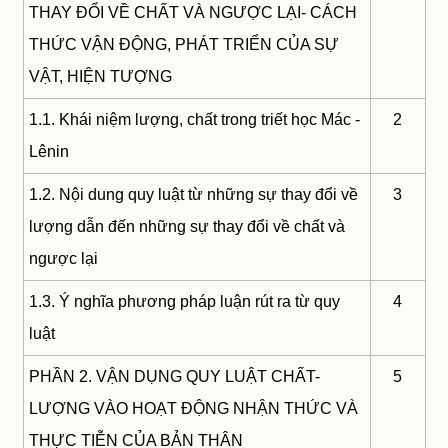
THAY ĐỔI VỀ CHẤT VÀ NGƯỢC LẠI- CÁCH
THỨC VẬN ĐỘNG, PHÁT TRIỂN CỦA SỰ
VẬT, HIỆN TƯỢNG
1.1. Khái niệm lượng, chất trong triết học Mác -
2
Lênin
1.2. Nội dung quy luật từ những sự thay đổi về
3
lượng dẫn đến những sự thay đổi về chất và
ngược lại
1.3. Ý nghĩa phương pháp luận rút ra từ quy
4
luật
PHẦN 2. VẬN DỤNG QUY LUẬT CHẤT-
5
LƯỢNG VÀO HOẠT ĐỘNG NHẬN THỨC VÀ
THỰC TIỄN CỦA BẢN THÂN