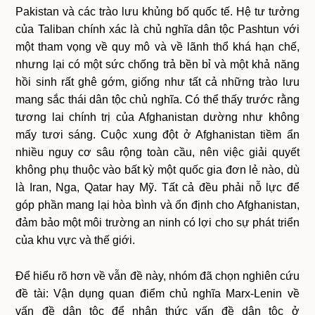
Pakistan và các trào lưu khủng bố quốc tế. Hệ tư tưởng
của Taliban chính xác là chủ nghĩa dân tộc Pashtun với
một tham vọng về quy mô và về lãnh thổ khá hạn chế,
nhưng lại có một sức chống trả bền bỉ và một khả năng
hồi sinh rất ghê gớm, giống như tất cả những trào lưu
mang sắc thái dân tộc chủ nghĩa. Có thể thấy trước rằng
tương lai chính trị của Afghanistan dường như không
mấy tươi sáng. Cuộc xung đột ở Afghanistan tiềm ẩn
nhiều nguy cơ sâu rộng toàn cầu, nên việc giải quyết
không phụ thuộc vào bất kỳ một quốc gia đơn lẻ nào, dù
là Iran, Nga, Qatar hay Mỹ. Tất cả đều phải nỗ lực để
góp phần mang lại hòa bình và ổn định cho Afghanistan,
đảm bảo một môi trường an ninh có lợi cho sự phát triển
của khu vực và thế giới.
Để hiểu rõ hơn về vẫn đề này, nhóm đã chọn nghiên cứu
đề tài: Vận dụng quan điểm chủ nghĩa Marx-Lenin về
vấn đề dân tộc để nhận thức vấn đề dân tộc ở