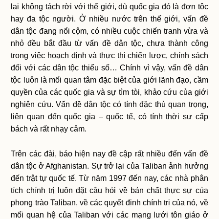
lại không tách rời với thế giới, dù quốc gia đó là đơn tộc
hay đa tộc người. Ở nhiều nước trên thế giới, vấn đề
dân tộc đang nổi cộm, có nhiều cuộc chiến tranh vừa và
nhỏ đều bắt đầu từ vấn đề dân tộc, chưa thành công
trong việc hoạch định và thực thi chiến lược, chính sách
đối với các dân tộc thiểu số… Chính vì vậy, vấn đề dân
tộc luôn là mối quan tâm đặc biệt của giới lãnh đạo, cầm
quyền của các quốc gia và sự tìm tòi, khảo cứu của giới
nghiên cứu. Vấn đề dân tộc có tính đặc thù quan trọng,
liên quan đến quốc gia – quốc tế, có tính thời sự cấp
bách và rất nhạy cảm.
Trên các đài, báo hiện nay đề cập rất nhiều đến vấn đề
dân tộc ở Afghanistan. Sự trở lại của Taliban ảnh hưởng
đến trật tự quốc tế. Từ năm 1997 đến nay, các nhà phân
tích chính trị luôn đặt câu hỏi về bản chất thực sự của
phong trào Taliban, về các quyết định chính trị của nó, về
mối quan hệ của Taliban với các mạng lưới tôn giáo ở