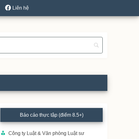
Liên hệ
rimary
Báo cáo thực tập (điểm 8.5+)
idebar
Công ty Luật & Văn phòng Luật sư