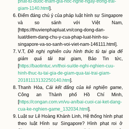
phat-tu-duoc-tham-gia-hoc-nghe-ngay-trong-trai-
giam-1140.html
].
Điểm đáng chú ý của pháp luật hình sự Singapore
và so sánh với Việt Nam,
[https://thuvienphapluat.vn/cong-dong-dan-
luat/diem-dang-chu-y-cua-phap-luat-hinh-su-
singapore-va-so-sanh-voi-viet-nam-146111.html].
V.T,
Đề nghị nghiên cứu hình thức tù tại gia để
giảm quá tải trại giam
, Báo Tin tức,
[
https://baotintuc.vn/thoi-su/de-nghi-nghien-cuu-
hinh-thuc-tu-tai-gia-de-giam-qua-tai-trai-giam-
20181113132250140.htm
].
Thanh Hòa,
Cái kết đắng của kẻ nghiện game
,
Công an Thành phố Hồ Chí Minh,
[
https://congan.com.vn/vu-an/bai-cuoi-cai-ket-dang-
cua-ke-nghien-game_132034.html
].
Luật sư Lê Hoàng Khánh Linh, Hệ thống hình phạt
theo luật Hình sự Singapore? Hình phạt roi ở