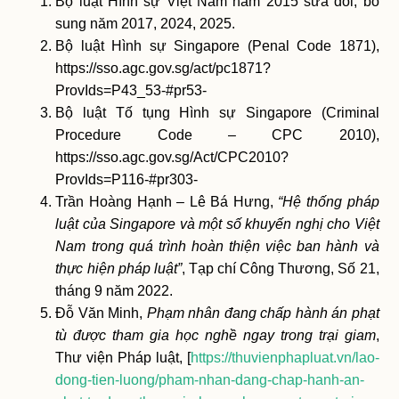
Bộ luật Hình sự Việt Nam năm 2015 sửa đổi, bổ
sung năm 2017, 2024, 2025.
Bộ luật Hình sự Singapore (Penal Code 1871),
https://sso.agc.gov.sg/act/pc1871?
ProvIds=P43_53-#pr53-
Bộ luật Tố tụng Hình sự Singapore (Criminal
Procedure Code – CPC 2010),
https://sso.agc.gov.sg/Act/CPC2010?
ProvIds=P116-#pr303-
Trần Hoàng Hạnh – Lê Bá Hưng,
“Hệ thống pháp
luật của Singapore và một số khuyến nghị cho Việt
Nam trong quá trình hoàn thiện việc ban hành và
thực hiện pháp luật”
, Tạp chí Công Thương, Số 21,
tháng 9 năm 2022.
Đỗ Văn Minh,
Phạm nhân đang chấp hành án phạt
tù được tham gia học nghề ngay trong trại giam
,
Thư viện Pháp luật, [
https://thuvienphapluat.vn/lao-
dong-tien-luong/pham-nhan-dang-chap-hanh-an-