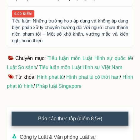
9.00 ĐIỂM
Tiểu luận: Những trường hợp áp dụng và không áp dụng
biện pháp xử lý chuyển hướng đối với người chưa thành
niên phạm tội – Một số khó khăn, vướng mắc và kiến
nghị hoàn thiện
Chuyên mục:
Tiểu luận môn Luật Hình sự quốc tế
/
Luật So sánh
/
Tiểu luận môn Luật Hình sự Việt Nam
Từ khóa:
Hình phạt tù
/
Hình phạt tù có thời hạn
/
Hình
phạt tử hình
/
Pháp luật Singapore
Primary
Báo cáo thực tập (điểm 8.5+)
Sidebar
Công ty Luật & Văn phòng Luật sư