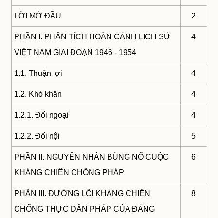
LỜI MỞ ĐẦU
2
PHẦN I. PHÂN TÍCH HOÀN CẢNH LỊCH SỬ
4
VIỆT NAM GIAI ĐOẠN 1946 - 1954
1.1. Thuận lợi
4
1.2. Khó khăn
4
1.2.1. Đối ngoại
4
1.2.2. Đối nội
5
PHẦN II. NGUYÊN NHÂN BÙNG NỔ CUỘC
6
KHÁNG CHIẾN CHỐNG PHÁP
PHẦN III. ĐƯỜNG LỐI KHÁNG CHIẾN
8
CHỐNG THỰC DÂN PHÁP CỦA ĐẢNG