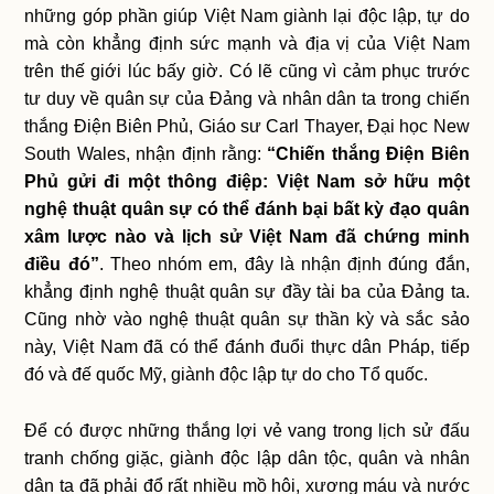
những góp phần giúp Việt Nam giành lại độc lập, tự do
mà còn khẳng định sức mạnh và địa vị của Việt Nam
trên thế giới lúc bấy giờ. Có lẽ cũng vì cảm phục trước
tư duy về quân sự của Đảng và nhân dân ta trong chiến
thắng Điện Biên Phủ, Giáo sư Carl Thayer, Đại học New
South Wales, nhận định rằng:
“Chiến thắng Điện Biên
Phủ gửi đi một thông điệp: Việt Nam sở hữu một
nghệ thuật quân sự có thể đánh bại bất kỳ đạo quân
xâm lược nào và lịch sử Việt Nam đã chứng minh
điều đó”
. Theo nhóm em, đây là nhận định đúng đắn,
khẳng định nghệ thuật quân sự đầy tài ba của Đảng ta.
Cũng nhờ vào nghệ thuật quân sự thần kỳ và sắc sảo
này, Việt Nam đã có thể đánh đuổi thực dân Pháp, tiếp
đó và đế quốc Mỹ, giành độc lập tự do cho Tổ quốc.
Để có được những thắng lợi vẻ vang trong lịch sử đấu
tranh chống giặc, giành độc lập dân tộc, quân và nhân
dân ta đã phải đổ rất nhiều mồ hôi, xương máu và nước