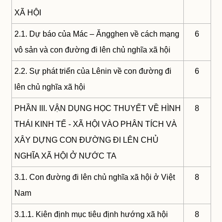
XÃ HỘI
2.1. Dự báo của Mác – Ăngghen về cách mạng
6
vô sản và con đường đi lên chủ nghĩa xã hội
2.2. Sự phát triển của Lênin về con đường đi
6
lên chủ nghĩa xã hội
PHẦN III. VẬN DỤNG HỌC THUYẾT VỀ HÌNH
8
THÁI KINH TẾ - XÃ HỘI VÀO PHÂN TÍCH VÀ
XÂY DỰNG CON ĐƯỜNG ĐI LÊN CHỦ
NGHĨA XÃ HỘI Ở NƯỚC TA
3.1. Con đường đi lên chủ nghĩa xã hội ở Việt
8
Nam
3.1.1. Kiên định mục tiêu định hướng xã hội
8