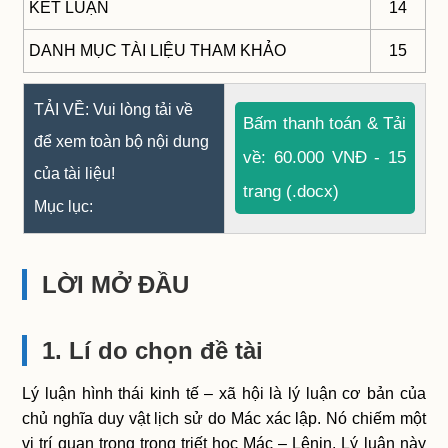
KẾT LUẬN
14
DANH MỤC TÀI LIỆU THAM KHẢO
15
TẢI VỀ: Vui lòng tải về
Bấm thanh toán & Tải
để xem toàn bộ nội dung
về: 60.000 VNĐ - 15
của tài liệu!
trang (.docx)
Mục lục:
LỜI MỞ ĐẦU
1. Lí do chọn đề tài
Lý luận hình thái kinh tế – xã hội là lý luận cơ bản của
chủ nghĩa duy vật lịch sử do Mác xác lập. Nó chiếm một
vị trí quan trọng trong triết học Mác – Lênin. Lý luận này