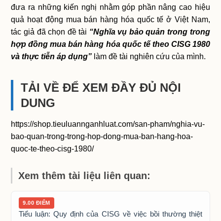
đưa ra những kiến nghị nhằm góp phần nâng cao hiệu
quả hoạt động mua bán hàng hóa quốc tế ở Việt Nam,
tác giả đã chọn đề tài
“Nghĩa vụ bảo quản trong trong
hợp đồng mua bán hàng hóa quốc tế theo CISG 1980
và thực tiễn áp dụng”
làm đề tài nghiên cứu của mình.
TẢI VỀ ĐỂ XEM ĐẦY ĐỦ NỘI
DUNG
https://shop.tieuluannganhluat.com/san-pham/nghia-vu-
bao-quan-trong-trong-hop-dong-mua-ban-hang-hoa-
quoc-te-theo-cisg-1980/
Xem thêm tài liệu liên quan:
9.00 ĐIỂM
Tiểu luận: Quy định của CISG về việc bồi thường thiệt