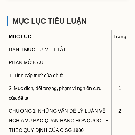
MỤC LỤC TIỂU LUẬN
MỤC LỤC
Trang
DANH MỤC TỪ VIẾT TẮT
PHẦN MỞ ĐẦU
1
1. Tính cấp thiết của đề tài
1
2. Mục đích, đối tượng, phạm vi nghiên cứu
1
của đề tài
CHƯƠNG 1: NHỮNG VẤN ĐỀ LÝ LUẬN VỀ
2
NGHĨA VỤ BẢO QUẢN HÀNG HÓA QUỐC TẾ
THEO QUY ĐỊNH CỦA CISG 1980