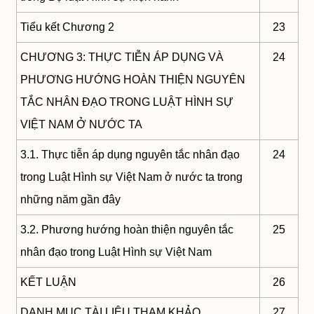
Tiểu kết Chương 2
23
CHƯƠNG 3: THỰC TIỄN ÁP DỤNG VÀ
24
PHƯƠNG HƯỚNG HOÀN THIỆN NGUYÊN
TẮC NHÂN ĐẠO TRONG LUẬT HÌNH SỰ
VIỆT NAM Ở NƯỚC TA
3.1. Thực tiễn áp dụng nguyên tắc nhân đạo
24
trong Luật Hình sự Việt Nam ở nước ta trong
những năm gần đây
3.2. Phương hướng hoàn thiện nguyên tắc
25
nhân đạo trong Luật Hình sự Việt Nam
KẾT LUẬN
26
DANH MỤC TÀI LIỆU THAM KHẢO
27