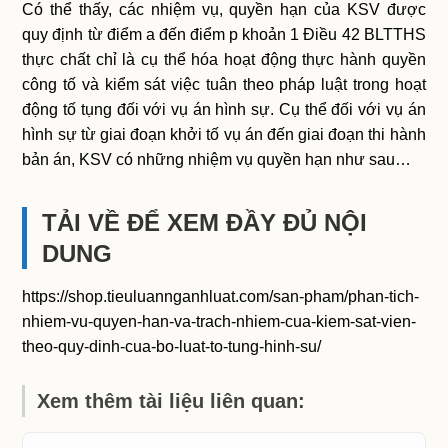
Có thể thấy, các nhiệm vụ, quyền hạn của KSV được
quy định từ điểm a đến điểm p khoản 1 Điều 42 BLTTHS
thực chất chỉ là cụ thể hóa hoạt động thực hành quyền
công tố và kiểm sát việc tuân theo pháp luật trong hoạt
động tố tụng đối với vụ án hình sự. Cụ thể đối với vụ án
hình sự từ giai đoạn khởi tố vụ án đến giai đoạn thi hành
bản án, KSV có những nhiệm vụ quyền hạn như sau…
TẢI VỀ ĐỂ XEM ĐẦY ĐỦ NỘI
DUNG
https://shop.tieuluannganhluat.com/san-pham/phan-tich-
nhiem-vu-quyen-han-va-trach-nhiem-cua-kiem-sat-vien-
theo-quy-dinh-cua-bo-luat-to-tung-hinh-su/
Xem thêm tài liệu liên quan: