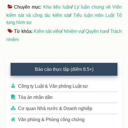
Chuyên mục:
Kho tiểu luận
/
Lý luận chung về Viện
kiểm sát và công tác kiểm sát
/
Tiểu luận môn Luật Tố
tụng hình sự
Từ khóa:
Kiểm sát viên
/
Nhiệm vụ
/
Quyền hạn
/
Trách
nhiệm
Primary
Báo cáo thực tập (điểm 8.5+)
Sidebar
Công ty Luật & Văn phòng Luật sư
Tòa án nhân dân
Cơ quan Nhà nước & Doanh nghiệp
Văn phòng & Phòng công chứng