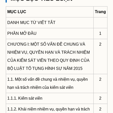
MỤC LỤC
Trang
DANH MỤC TỪ VIẾT TẮT
PHẦN MỞ ĐẦU
1
CHƯƠNG I: MỘT SỐ VẤN ĐỀ CHUNG VÀ
2
NHIỆM VỤ, QUYỀN HẠN VÀ TRÁCH NHIỆM
CỦA KIỂM SÁT VIÊN THEO QUY ĐỊNH CỦA
BỘ LUẬT TỐ TỤNG HÌNH SỰ NĂM 2015
1.1. Một số vấn đề chung và nhiệm vụ, quyền
2
hạn và trách nhiệm của kiểm sát viên
1.1.1. Kiểm sát viên
2
1.1.2. Khái niệm nhiệm vụ, quyền hạn và trách
2