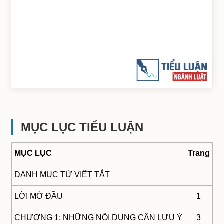
MỤC LỤC TIỂU LUẬN
MỤC LỤC
Trang
DANH MỤC TỪ VIẾT TẮT
LỜI MỞ ĐẦU
1
CHƯƠNG 1: NHỮNG NỘI DUNG CẦN LƯU Ý
3