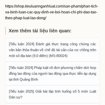
https://shop.tieuluannganhluat.com/san-pham/phan-tich-
va-binh-luan-cac-quy-dinh-ve-boi-hoan-chi-phi-dao-tao-
theo-phap-luat-lao-dong/
Xem thêm tài liệu liên quan:
[Tiểu luận 2024] Đánh giá thực trạng công chứng các
văn bản thỏa thuận về chế độ tài sản của vợ chồng trên
một số địa bàn (9.0 điểm) (MS-B0024)
[Tiểu luận 2024] Pháp luật về đơn phương chấm dứt hợp
đồng lao động của người lao động qua thực tiễn áp dụng
tại tỉnh Quảng Bình
[Tiểu luận 2025] Giải bài tập tình huống số 5 môn Luật
Dân sự?