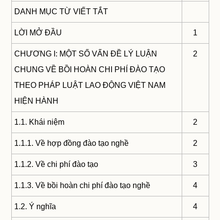
DANH MỤC TỪ VIẾT TẮT
LỜI MỞ ĐẦU
1
CHƯƠNG I: MỘT SỐ VẤN ĐỀ LÝ LUẬN
2
CHUNG VỀ BỒI HOÀN CHI PHÍ ĐÀO TẠO
THEO PHÁP LUẬT LAO ĐỘNG VIỆT NAM
HIỆN HÀNH
1.1. Khái niệm
2
1.1.1. Về hợp đồng đào tạo nghề
2
1.1.2. Về chi phí đào tạo
3
1.1.3. Về bồi hoàn chi phí đào tạo nghề
4
1.2. Ý nghĩa
4