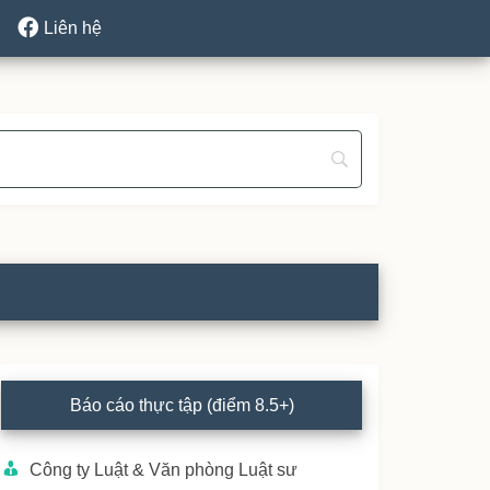
Liên hệ
rimary
Báo cáo thực tập (điểm 8.5+)
idebar
Công ty Luật & Văn phòng Luật sư