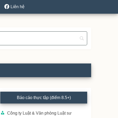
Liên hệ
rimary
Báo cáo thực tập (điểm 8.5+)
idebar
Công ty Luật & Văn phòng Luật sư