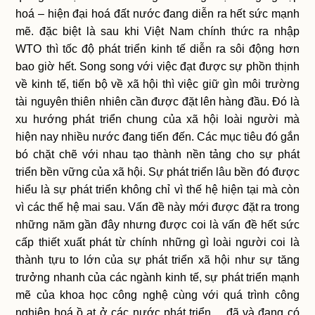
hoá – hiện đại hoá đất nước đang diễn ra hết sức mạnh
mẽ. đặc biệt là sau khi Việt Nam chính thức ra nhập
WTO thì tốc độ phát triển kinh tế diễn ra sôi động hơn
bao giờ hết. Song song với việc đạt được sự phồn thịnh
về kinh tế, tiến bộ về xã hội thì việc giữ gìn môi trường
tài nguyên thiên nhiên cần được đặt lên hàng đầu. Đó là
xu hướng phát triển chung của xã hội loài người mà
hiện nay nhiều nước đang tiến đến. Các mục tiêu đó gắn
bó chặt chẽ với nhau tạo thành nền tảng cho sự phát
triển bền vững của xã hội. Sự phát triển lâu bền đó được
hiểu là sự phát triển không chỉ vì thế hệ hiện tại mà còn
vì các thế hệ mai sau. Vấn đề này mới được đặt ra trong
những năm gần đây nhưng được coi là vấn đề hết sức
cấp thiết xuất phát từ chính những gì loài người coi là
thành tựu to lớn của sự phát triển xã hội như sự tăng
trưởng nhanh của các ngành kinh tế, sự phát triển mạnh
mẽ của khoa học công nghệ cùng với quá trình công
nghiệp hoá ồ ạt ở các nước phát triển… đã và đang có