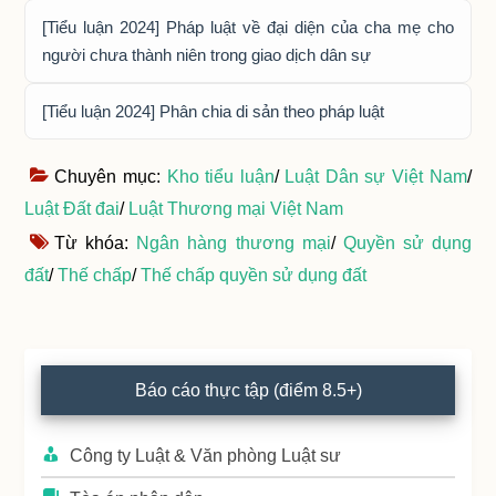
[Tiểu luận 2024] Pháp luật về đại diện của cha mẹ cho
người chưa thành niên trong giao dịch dân sự
[Tiểu luận 2024] Phân chia di sản theo pháp luật
Chuyên mục:
Kho tiểu luận
/
Luật Dân sự Việt Nam
/
Luật Đất đai
/
Luật Thương mại Việt Nam
Từ khóa:
Ngân hàng thương mại
/
Quyền sử dụng
đất
/
Thế chấp
/
Thế chấp quyền sử dụng đất
Primary
Báo cáo thực tập (điểm 8.5+)
Sidebar
Công ty Luật & Văn phòng Luật sư