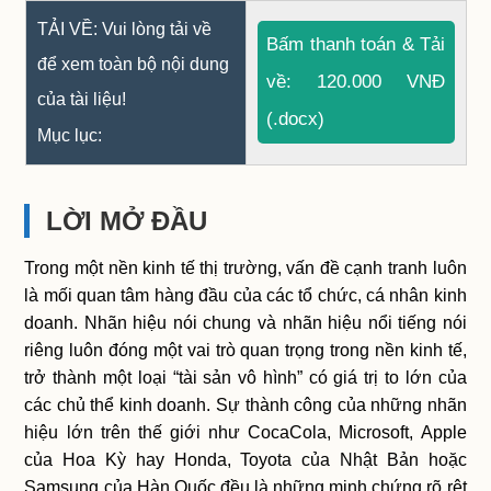
TẢI VỀ: Vui lòng tải về
Bấm thanh toán & Tải
để xem toàn bộ nội dung
về: 120.000 VNĐ
của tài liệu!
(.docx)
Mục lục:
LỜI MỞ ĐẦU
Trong một nền kinh tế thị trường, vấn đề cạnh tranh luôn
là mối quan tâm hàng đầu của các tổ chức, cá nhân kinh
doanh. Nhãn hiệu nói chung và nhãn hiệu nổi tiếng nói
riêng luôn đóng một vai trò quan trọng trong nền kinh tế,
trở thành một loại “tài sản vô hình” có giá trị to lớn của
các chủ thể kinh doanh. Sự thành công của những nhãn
hiệu lớn trên thế giới như CocaCola, Microsoft, Apple
của Hoa Kỳ hay Honda, Toyota của Nhật Bản hoặc
Samsung của Hàn Quốc đều là những minh chứng rõ rệt