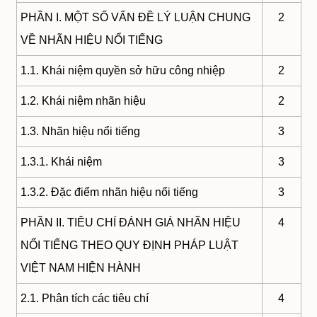
PHẦN I. MỘT SỐ VẤN ĐỀ LÝ LUẬN CHUNG
2
VỀ NHÃN HIỆU NỔI TIẾNG
1.1. Khái niệm quyền sở hữu công nhiệp
2
1.2. Khái niệm nhãn hiệu
2
1.3. Nhãn hiệu nổi tiếng
3
1.3.1. Khái niệm
3
1.3.2. Đặc điểm nhãn hiệu nổi tiếng
3
PHẦN II. TIÊU CHÍ ĐÁNH GIÁ NHÃN HIỆU
4
NỔI TIẾNG THEO QUY ĐỊNH PHÁP LUẬT
VIỆT NAM HIỆN HÀNH
2.1. Phân tích các tiêu chí
4