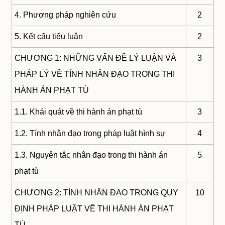
4. Phương pháp nghiên cứu
2
5. Kết cấu tiểu luận
2
CHƯƠNG 1: NHỮNG VẤN ĐỀ LÝ LUẬN VÀ
3
PHÁP LÝ VỀ TÍNH NHÂN ĐẠO TRONG THI
HÀNH ÁN PHẠT TÙ
1.1. Khái quát về thi hành án phạt tù
3
1.2. Tính nhân đạo trong pháp luật hình sự
4
1.3. Nguyên tắc nhân đạo trong thi hành án
5
phạt tù
CHƯƠNG 2: TÍNH NHÂN ĐẠO TRONG QUY
10
ĐỊNH PHÁP LUẬT VỀ THI HÀNH ÁN PHẠT
TÙ