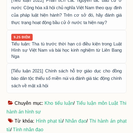
[Tiểu luận 2022] Phân tích các nguyên tắc bầu cử ở
nước Cộng hòa xã hội chủ nghĩa Việt Nam theo quy định
của pháp luật hiện hành? Trên cơ sở đó, hãy đánh giá
thực trạng hoạt động bầu cử ở nước ta hiện nay?
9.25 ĐIỂM
Tiểu luận: Tha tù trước thời hạn có điều kiện trong Luật
Hình sự Việt Nam và bài học kinh nghiệm từ Liên Bang
Nga
[Tiểu luận 2021] Chính sách hỗ trợ giáo dục cho đồng
bào dân tộc thiểu số miền núi và đánh giá tác động chính
sách về mặt xã hội
Chuyên mục:
Kho tiểu luận
/
Tiểu luận môn Luật Thi
hành án hình sự
Từ khóa:
Hình phạt tù
/
Nhân đạo
/
Thi hành án phạt
tù
/
Tính nhân đạo