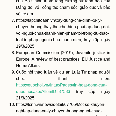
của Bộ Chính trị về tăng cường sự lãnh đạo của
Đảng đối với công tác chăm sóc, giáo dục và bảo
vệ trẻ em.
https://tapchitoaan.vn/xay-dung-che-dinh-xu-ly-
chuyen-huong-thay-the-cho-hinh-phat-ap-dung-doi-
voi-nguoi-chua-thanh-nien-pham-toi-trong-du-thao-
luat-tu-phap-nguoi-chua-thanh-nien, truy cập ngày
19/3/2025.
European Commission (2019), Juvenile justice in
Europe: A review of best practices, EU Justice and
Home Affairs.
Quốc hội thảo luận về dự án Luật Tư pháp người
chưa thành niên.
https://quochoi.vn/tintuc/Pages/tin-hoat-dong-cua-
quoc-hoi.aspx?ItemID=87583
truy cập ngày
21/3/2025.
https://tcnn.vn/news/detail/67705/Mot-so-khuyen-
nghi-ap-dung-xu-ly-chuyen-huong-nguoi-chua-