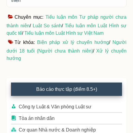
thiện
Chuyên mục:
Tiểu luận môn Tư pháp người chưa
thành niên
/
Luật So sánh
/
Tiểu luận môn Luật Hình sự
quốc tế
/
Tiểu luận môn Luật Hình sự Việt Nam
Từ khóa:
Biện pháp xử lý chuyển hướng
/
Người
dưới 18 tuổi (Người chưa thành niên)
/
Xử lý chuyển
hướng
Primary
Báo cáo thực tập (điểm 8.5+)
Sidebar
Công ty Luật & Văn phòng Luật sư
Tòa án nhân dân
Cơ quan Nhà nước & Doanh nghiệp