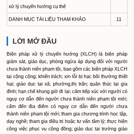
xử lý chuyển hướng cụ thể
DANH MỤC TÀI LIỆU THAM KHẢO
11
LỜI MỞ ĐẦU
Biện pháp xử lý chuyển hướng (XLCH) là biện pháp
giám sát, giáo dục, phòng ngừa áp dụng đối với người
chưa thành niên phạm tội, bao gồm các biện pháp XLCH
tại cộng cộng; khiển trách; xin lỗi bị hại; bồi thường thiệt
hại; giáo dục tại xã, phường,thị trấn; quản thúc tại gia
đình; hạn chế khung giờ đi lại; cấm tiếp xúc với người có
nguy cơ dẫn đến người chưa thành niên phạm tội mới;
cấm đến địa điểm có nguy cơ dẫn đến người chưa
thành niên phạm tội mới; tham gia chương trình học tập,
dạy nghề; tham gia điều trị hoặc tư vấn tâm lý; thực hiện
công việc phục vụ cộng đồng; giáo dục tại trường giáo