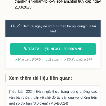
thanh-nien-pham-toi-o-Viet-Nam.html truy cập ngày
21/3/2025.
TẢI VỀ: Bấm tải ngay để sở hữu toàn bộ nội dung của tài
liệu!
TẢI TÀI LIỆU NGAY - 39.000 VNĐ
Định dạng WORD |
11 trang |
Tải file tự động 24/7
Xem thêm tài liệu liên quan:
[Tiểu luận 2024] Đánh giá thực trạng công chứng các
văn bản thỏa thuận về chế độ tài sản của vợ chồng trên
một số địa bàn (9.0 điểm) (MS-B0024)