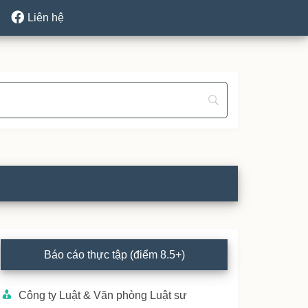
Liên hệ
rimary
Báo cáo thực tập (điểm 8.5+)
idebar
Công ty Luật & Văn phòng Luật sư