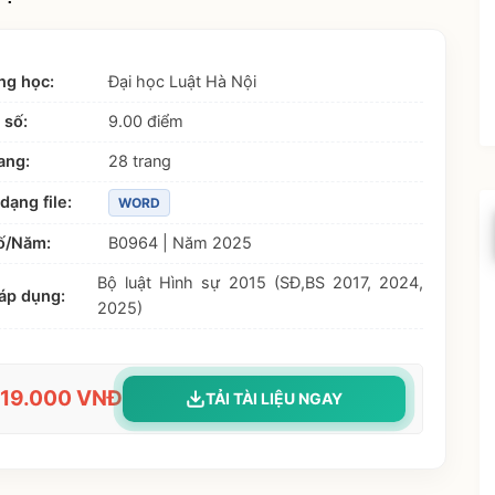
ng học:
Đại học Luật Hà Nội
 số:
9.00 điểm
ang:
28 trang
dạng file:
WORD
ố/Năm:
B0964 | Năm 2025
Bộ luật Hình sự 2015 (SĐ,BS 2017, 2024,
áp dụng:
2025)
119.000 VNĐ
TẢI TÀI LIỆU NGAY