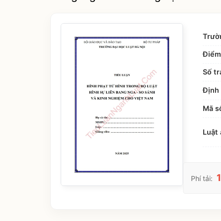
Trườ
Điểm
Số tr
Định 
Mã s
Luật 
Phí tải: