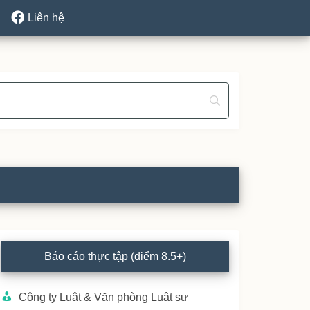
Liên hệ
rimary
Báo cáo thực tập (điểm 8.5+)
idebar
Công ty Luật & Văn phòng Luật sư