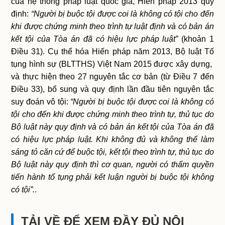
của hệ thống pháp luật quốc gia, Hiến pháp 2013 quy
định:
“Người bị buộc tội được coi là không có tội cho đến
khi được chứng minh theo trình tự luật định và có bản án
kết tội của Tòa án đã có hiệu lực pháp luật”
(khoản 1
Điều 31). Cụ thể hóa Hiến pháp năm 2013, Bộ luật Tố
tụng hình sự (BLTTHS) Việt Nam 2015 được xây dựng,
và thực hiện theo 27 nguyên tắc cơ bản (từ Điều 7 đến
Điều 33), bổ sung và quy định lần đầu tiên nguyên tắc
suy đoán vô tội:
“Người bị buộc tội được coi là không có
tội cho đến khi được chứng minh theo trình tự, thủ tục do
Bộ luật này quy định và có bản án kết tội của Tòa án đã
có hiệu lực pháp luật. Khi không đủ và không thể làm
sáng tỏ căn cứ để buộc tội, kết tội theo trình tự, thủ tục do
Bộ luật này quy định thì cơ quan, người có thẩm quyền
tiến hành tố tụng phải kết luận người bị buộc tội không
có tội”.
.
TẢI VỀ ĐỂ XEM ĐẦY ĐỦ NỘI